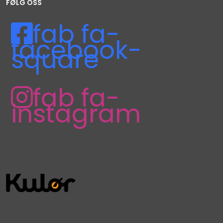
FØLG OSS
fab fa-
facebook-
square
fab fa-
instagram