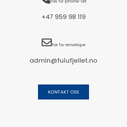
fas fa-phone-alt
+47 959 98 119
far fa-envelope
admin@fulufjellet.no
KONTAKT OSS