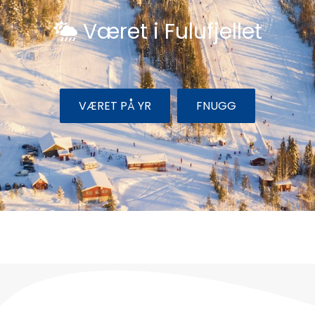
Været i Fulufjellet
VÆRET PÅ YR
FNUGG